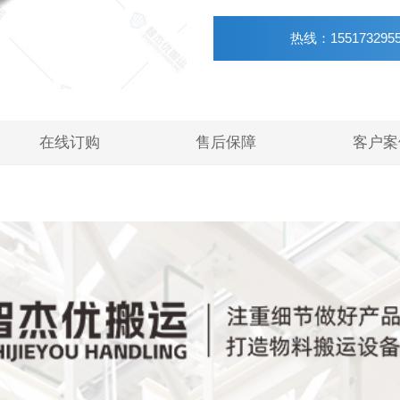
热线：155173295
在线订购
售后保障
客户案