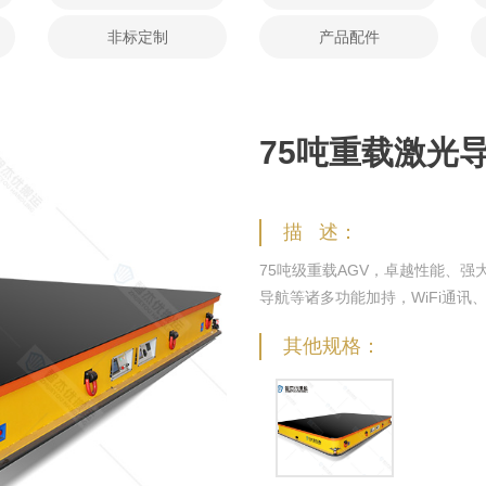
非标定制
产品配件
75吨重载激光导
描 述：
75吨级重载AGV，卓越性能、强大
导航等诸多功能加持，WiFi通
其他规格：