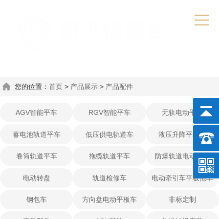
您的位置：
首页
>
产品展示
>
产品配件
AGV智能平车
RGV智能平车
无轨电动平车
蓄电池轨道平车
低压供电轨道车
液压升降平板车
卷筒轨道平车
拖缆轨道平车
防爆轨道电动平车
电动转盘
轨道检修车
电动牵引车平板拖车
钢包车
方向盘电动平板车
非标定制