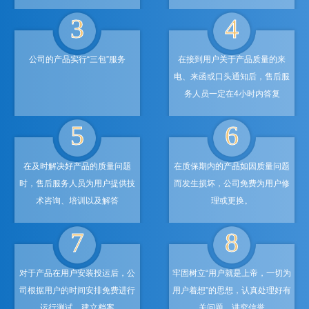
3
4
公司的产品实行“三包”服务
在接到用户关于产品质量的来
电、来函或口头通知后，售后服
务人员一定在4小时内答复
5
6
在及时解决好产品的质量问题
在质保期内的产品如因质量问题
时，售后服务人员为用户提供技
而发生损坏，公司免费为用户修
术咨询、培训以及解答
理或更换。
7
8
对于产品在用户安装投运后，公
牢固树立“用户就是上帝，一切为
司根据用户的时间安排免费进行
用户着想”的思想，认真处理好有
运行测试，建立档案
关问题，讲究信誉