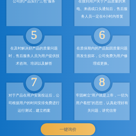
公司的产品实行“三包”服务
在接到用户关于产品质量的来
电、来函或口头通知后，售后服
务人员一定在4小时内答复
5
6
在及时解决好产品的质量问题
在质保期内的产品如因质量问题
时，售后服务人员为用户提供技
而发生损坏，公司免费为用户修
术咨询、培训以及解答
理或更换。
7
8
对于产品在用户安装投运后，公
牢固树立“用户就是上帝，一切为
司根据用户的时间安排免费进行
用户着想”的思想，认真处理好有
运行测试，建立档案
关问题，讲究信誉
一键询价